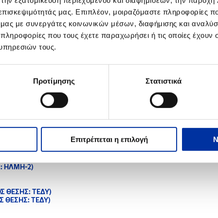
 την εξατομίκευση περιεχομένου και διαφημίσεων, την παροχή
 επισκεψιμότητάς μας. Επιπλέον, μοιραζόμαστε πληροφορίες π
-2 Νότου
ό μας με συνεργάτες κοινωνικών μέσων, διαφήμισης και αναλύσ
2 Βορρά
ΛΔ)
 πληροφορίες που τους έχετε παραχωρήσει ή τις οποίες έχουν σ
ΛΔ)
υπηρεσιών τους.
Σ (ΚΩΔΙΚΟΣ ΘΕΣΗΣ: ΑΡΧΦ-01)
 ΒΙΟΜΗΧΑΝΙΚΩΝ ΕΓΚΑΤΑΣΤΑΣΕΩΝ ΕΛΕΥΣΙΝΑΣ
ΣΗΣ: ΜΕΤΜ)
Προτίμησης
Στατιστικά
: ΜΗΧΜ-2)
: ΜΗΧΜ-2)
-2)
-2)
Επιτρέπεται η επιλογή
Ν
: ΗΛΜΗ-2)
: ΗΛΜΗ-2)
Σ ΘΕΣΗΣ: ΤΕΔΥ)
 ΘΕΣΗΣ: ΤΕΔΥ)