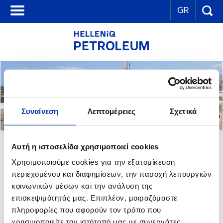
GR
Συναίνεση
Λεπτομέρειες
Σχετικά
ΔΡΑΣΕΙΣ ΓΙΑ ΤΟΥΣ ΑΝΘΡΩΠΟΥΣ ΜΑΣ
Αυτή η ιστοσελίδα χρησιμοποιεί cookies
Χρησιμοποιούμε cookies για την εξατομίκευση
περιεχομένου και διαφημίσεων, την παροχή λειτουργιών
Στόχος μας είναι να εξελισσόμαστε και να προχωρούμε μαζί: ως
κοινωνικών μέσων και την ανάλυση της
Όμιλος, ως εργαζόμενοι, αλλά και ως άνθρωποι.
επισκεψιμότητάς μας. Επιπλέον, μοιραζόμαστε
Πιστεύουμε ότι μέσα σε ένα περιβάλλον που σέβεται και
υποστηρίζει την προσωπική ζωή, μπορούμε να εργαστούμε πιο
πληροφορίες που αφορούν τον τρόπο που
δημιουργικά και αποδοτικά.
χρησιμοποιείτε τον ιστότοπό μας με συνεργάτες