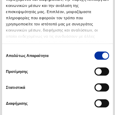
κοινωνικών μέσων και την ανάλυση της
επισκεψιμότητάς μας. Επιπλέον, μοιραζόμαστε
πληροφορίες που αφορούν τον τρόπο που
χρησιμοποιείτε τον ιστότοπό μας με συνεργάτες
2011
κοινωνικών μέσων, διαφήμισης και αναλύσεων, οι
DOWNLOAD PDF
οποίοι ενδεχομένως να τις συνδυάσουν με άλλες
πληροφορίες που τους έχετε παραχωρήσει ή τις οποίες
έχουν συλλέξει σε σχέση με την από μέρους σας χρήση
Επιλογή
των υπηρεσιών τους.
Απολύτως Απαραίτητα
συγκατάθεσης
2011
Προτίμησης
Στατιστικά
Διαφήμισης
1
2
3
4
5