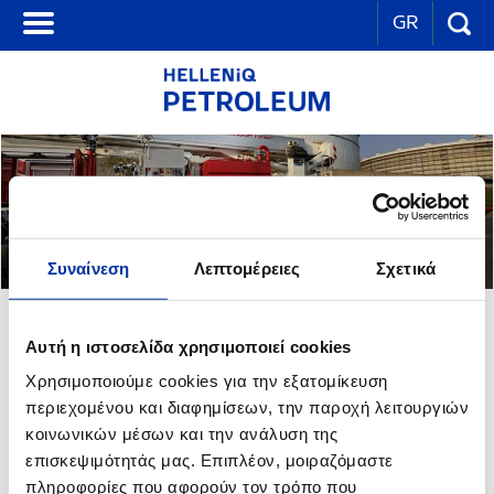
GR
Συναίνεση
Λεπτομέρειες
Σχετικά
ΒΙΟΜΗΧΑΝΙΚΗ ΥΓΕΙΑ & ΑΣΦΑΛΕΙΑ
Αυτή η ιστοσελίδα χρησιμοποιεί cookies
Χρησιμοποιούμε cookies για την εξατομίκευση
περιεχομένου και διαφημίσεων, την παροχή λειτουργιών
Αδιάλειπτη Λειτουργία & Ετοιμότητα για Καταστάσεις
Έκτακτης Ανάγκης
κοινωνικών μέσων και την ανάλυση της
επισκεψιμότητάς μας. Επιπλέον, μοιραζόμαστε
Η άμεση ανταπόκριση σε έκτακτα περιστατικά και η εξασφάλιση της
πληροφορίες που αφορούν τον τρόπο που
συνέχειας στη λειτουργία της επιχείρησης, ή/και η όσο το δυνατόν