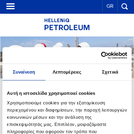
GR
Συναίνεση
Λεπτομέρειες
Σχετικά
ΑΜΦΙΔΡΟΜΗ ΕΠΙΚΟΙΝΩΝΙΑ
Αυτή η ιστοσελίδα χρησιμοποιεί cookies
Χρησιμοποιούμε cookies για την εξατομίκευση
Η ενημέρωση και ο ανοιχτός διάλογος αποτελούν τη βάση μιας
περιεχομένου και διαφημίσεων, την παροχή λειτουργιών
έντιμης και δημιουργικής σχέσης με τους εργαζομένους μας. Είναι
κοινωνικών μέσων και την ανάλυση της
απαραίτητες προϋποθέσεις για να ενισχύσουμε τη δέσμευση όλων
μας στο κοινό όραμα και στους στόχους του Ομίλου μας, για να
επισκεψιμότητάς μας. Επιπλέον, μοιραζόμαστε
κάνουμε την εργασία μας αποδοτικότερη και την καθημερινότητά
πληροφορίες που αφορούν τον τρόπο που
μας καλύτερη.