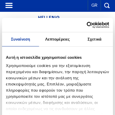
GR
ΜΟΝΑΔΕΣ ΕΝΕΡΓΕΙΑΣ & ΠΙΝΑΚΕΣ
Συναίνεση
Λεπτομέρειες
Σχετικά
ΜΕΤΑΤΡΟΠΗΣ
Αυτή η ιστοσελίδα χρησιμοποιεί cookies
Μονάδες ενέργειας και πίνακες μετατροπής
Χρησιμοποιούμε cookies για την εξατομίκευση
περιεχομένου και διαφημίσεων, την παροχή λειτουργιών
Συνήθεις μονάδες
κοινωνικών μέσων και την ανάλυση της
επισκεψιμότητάς μας. Επιπλέον, μοιραζόμαστε
Συνήθεις μετατροπές
πληροφορίες που αφορούν τον τρόπο που
χρησιμοποιείτε τον ιστότοπό μας με συνεργάτες
κοινωνικών μέσων, διαφήμισης και αναλύσεων, οι
Προθέματα & Ισοδύναμα
οποίοι ενδεχομένως να τις συνδυάσουν με άλλες
πληροφορίες που τους έχετε παραχωρήσει ή τις οποίες