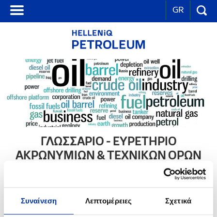
GR
ΓΛΩΣΣΑΡΙΟ - ΕΥΡΕΤΗΡΙΟ
ΑΚΡΩΝΥΜΙΩΝ & ΤΕΧΝΙΚΩΝ ΟΡΩΝ
A
B
C
D
E
F
G
H
I
J
K
L
M
N
O
P
Q
R
S
Συναίνεση
Λεπτομέρειες
Σχετικά
T
U
V
W
X
Y
Z