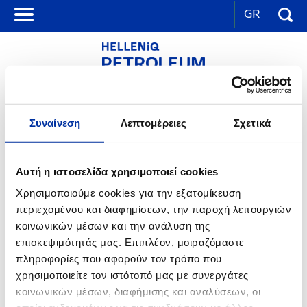
GR
ΕΤΑΙΡΙΚΑ ΝΕΑ
Συναίνεση
Λεπτομέρειες
Σχετικά
Επιτυχής ολοκλήρωση άσκησης «ΥΓΡΟ ΠΥΡ 2023» στο Διυλιστήριο
Ασπροπύργου
07.04.2023
Αυτή η ιστοσελίδα χρησιμοποιεί cookies
Ευρείας κλίμακας άσκηση ετοιμότητας, με αντικείμενο την εκδήλωση
Χρησιμοποιούμε cookies για την εξατομίκευση
Βιομηχανικού Ατυχήματος Μεγάλης Έκτασης (Β.Α.Μ.Ε.),
πραγματοποιήθηκε με ιδιαίτερη επιτυχία το πρωί της Παρασκευής,
περιεχομένου και διαφημίσεων, την παροχή λειτουργιών
31 Μαρτίου, στις Βιομηχανικές Εγκαταστάσεις Ασπροπύργου.
κοινωνικών μέσων και την ανάλυση της
Η άσκηση, με κωδική ονομασία «ΥΓΡΟ ΠΥΡ 2023», διενεργήθηκε στο
επισκεψιμότητάς μας. Επιπλέον, μοιραζόμαστε
πλαίσιο συνεργασίας με τη Διοίκηση Πυροσβεστικών Υπηρεσιών
Δυτικής Αττικής, ενώ υπήρξε συνδρομή από τις δυνάμεις της
πληροφορίες που αφορούν τον τρόπο που
Πυροσβεστικής Υπηρεσίας Ελευσίνας και Μεγάρων, της 1ης Ειδικής
χρησιμοποιείτε τον ιστότοπό μας με συνεργάτες
Μονάδας Αντιμετώπισης Καταστροφών (ΕΜΑΚ), του ΕΚΑΒ και της
κοινωνικών μέσων, διαφήμισης και αναλύσεων, οι
Ελληνικής Αστυνομίας.