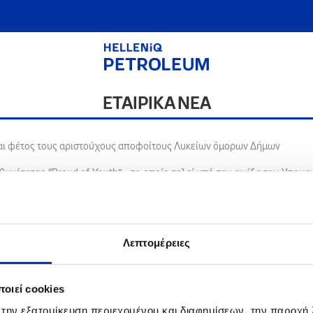
ΕΤΑΙΡΙΚΑ ΝΕΑ
και φέτος τους αριστούχους αποφοίτους Λυκείων όμορων Δήμων
νότητας “Proud of Youth” - το οποίο τελεί υπό την αιγίδα του Υπουργ
ές όπου δραστηριοποιείται. Ο Όμιλος βρίσκεται πάντα δίπλα στις τοπικέ
250 αριστούχους μαθητές από 25 Λύκεια, Γενικά και ΕΠΑΛ.
 Επαγγελματικών Λυκείων, οι οποίοι διακρίθηκαν για τις άριστες επιδό
ων στο Θριάσιο, Αμπελοκήπων-Μενεμένης, Δέλτα και Κορδελιού-Ευόσμ
Λεπτομέρειες
αι επικροτεί την προσπάθεια που κατέβαλαν οι μαθητές και, παράλληλ
ούν απόφοιτοι Λυκείων βάσει του βαθμού απολυτηρίου και των βαθμο
ηρίου 18,1 και άνω και, ταυτόχρονα, την ίδια σχολική χρονιά ο μέσ
θα βραβευτούν λαμβάνεται υπ’ όψιν η βαθμολογία μόνο για τα τέσσερα 
οιεί cookies
μετοχής στο Πρόγραμμα.
 τους ηλεκτρονικά, από την 1 Ιουλίου έως και τις 6 Αυγούστου 2023, σ
 την εξατομίκευση περιεχομένου και διαφημίσεων, την παροχή