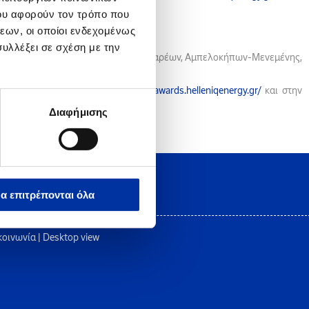
ου αφορούν τον τρόπο που
εων, οι οποίοι ενδεχομένως
υλλέξει σε σχέση με την
 Ελευσίνας, Μάνδρας-Ειδυλλίας, Μεγαρέων, Αμπελοκήπων-Μενεμένης,
κτρονική διεύθυνση
https://studentsawards.helleniqenergy.gr/
και στην
Διαφήμισης
α επιτρέπονται όλα
κοινωνία
|
Desktop view