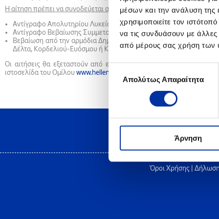
Η αίτηση πρέπει να συνοδεύεται από τα ακόλουθα δικαιολογητικά:
μέσων και την ανάλυση της
χρησιμοποιείτε τον ιστότοπ
Αντίγραφο Απολυτηρίου Λυκείου έτους 2023
Αντίγραφο Βεβαίωσης Συμμετοχής στις Πανελλαδικές Εξετάσεις 2
να τις συνδυάσουν με άλλες
Βεβαίωση από την αρμόδια Δημοτική Αρχή ότι ο υποψήφιος είναι
από μέρους σας χρήση των 
Δέλτα, Κορδελιού-Ευόσμου ή Κοζάνης.
Οι αιτήσεις θα εξεταστούν από ειδική επιτροπή της HELLENiQ EN
Επιλογή
ιστοσελίδα του Ομίλου
www.helleniqenergy.gr
.
Απολύτως Απαραίτητα
συγκατάθεσης
Άρνηση
Όροι Χρήσης
|
Δήλωση