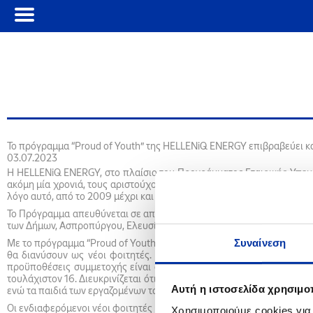
Το πρόγραμμα “Proud of Youth” της HELLENiQ ENERGY επιβραβεύει 
03.07.2023
H HELLENiQ ENERGY, στο πλαίσιο του Προγράμματος Εταιρικής Υπευθυ
ακόμη μία χρονιά, τους αριστούχους απόφοιτους Λυκείου, στις περιοχ
λόγο αυτό, από το 2009 μέχρι και σήμερα έχει βραβεύσει συνολικά 4.
Το Πρόγραμμα απευθύνεται σε αποφοίτους Γενικών Ενιαίων Λυκείων και
των Δήμων, Ασπροπύργου, Ελευσίνας, Μάνδρας-Ειδυλλίας και Μεγαρέ
Συναίνεση
Με το πρόγραμμα “Proud of Youth”, η HELLENiQ ENERGY αναγνωρίζει κ
θα διανύσουν ως νέοι φοιτητές. Στο πλαίσιο αυτό, θα επιβραβευτ
προϋποθέσεις συμμετοχής είναι οι υποψήφιοι να έχουν βαθμό απολυτ
τουλάχιστον 16. Διευκρινίζεται ότι, στην επιλογή των φοιτητών που 
Αυτή η ιστοσελίδα χρησιμοπ
ενώ τα παιδιά των εργαζομένων του Ομίλου δεν έχουν δικαίωμα συμ
Οι ενδιαφερόμενοι νέοι φοιτητές καλούνται να υποβάλουν την αίτησή
Χρησιμοποιούμε cookies για