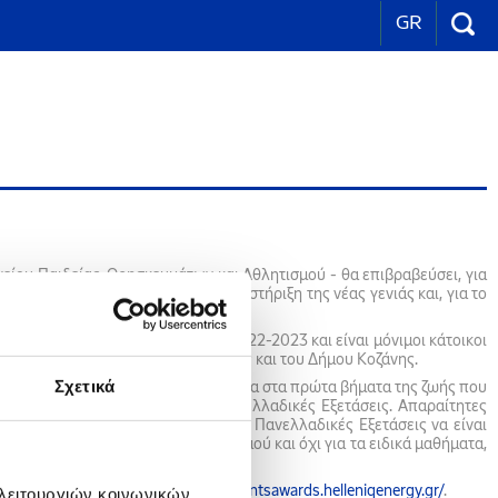
GR
είου Παιδείας, Θρησκευμάτων και Αθλητισμού - θα επιβραβεύσει, για
ς κοινωνίες δίνοντας έμφαση στη στήριξη της νέας γενιάς και, για το
σεις τους κατά το σχολικό έτος 2022-2023 και είναι μόνιμοι κάτοικοι
ου στη Δυτική Θεσσαλονίκη, καθώς και του Δήμου Κοζάνης.
Σχετικά
α, τους στηρίζει με χρηματικά έπαθλα στα πρώτα βήματα της ζωής που
λογικών επιδόσεών τους στις Πανελλαδικές Εξετάσεις. Απαραίτητες
ος όρος των βαθμολογιών τους στις Πανελλαδικές Εξετάσεις να είναι
μαθήματα της Ομάδας Προσανατολισμού και όχι για τα ειδικά μαθήματα,
τον ακόλουθο σύνδεσμο:
https://studentsawards.helleniqenergy.gr/
.
 λειτουργιών κοινωνικών