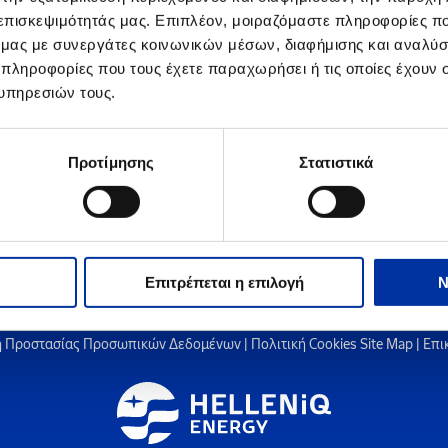
 επισκεψιμότητάς μας. Επιπλέον, μοιραζόμαστε πληροφορίες π
ό μας με συνεργάτες κοινωνικών μέσων, διαφήμισης και αναλύσ
023
 πληροφορίες που τους έχετε παραχωρήσει ή τις οποίες έχουν σ
 μόνιμος κάτοικος σε έναν από τους παρακάτω Δήμους: Ασπροπύργου,
υπηρεσιών τους.
ERGY. Ο τελικός κατάλογος των δικαιούχων, θα αναρτηθεί στην ηλε
Προτίμησης
Στατιστικά
Επιτρέπεται η επιλογή
Ν
 Προστασίας Προσωπικών Δεδομένων
|
Πολιτική Cookies
Site Map
|
Επι