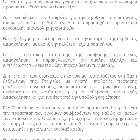
Οι σκοποί για τους οποίους γίνεται η επεξεργασία των ανωτέρω
προσωπικών δεδομένων είναι οι εξής:
Α.
η ενημέρωση της Εταιρείας για την πρόθεση του αιτούντος
(υποκειμένου των δεδομένων) για τη συμμετοχή σε πρόγραμμα
εργασιακής απασχόλησης φοιτητών.
Β.
η αξιολόγηση των δεδομένων του για την κατάρτιση της σύμβασης
απασχόλησης, με σκοπό την καλύτερη εξυπηρέτησή του,
Γ.
σε περίπτωση κατάρτισης της σύμβασης προσωρινής
απασχόλησης, η παρακολούθηση της ομαλής εξέλιξης και
εκπλήρωσης των εκατέρωθεν υποχρεώσεων των μερών,
Δ.
η τήρηση των στοιχείων επικοινωνίας του αιτούντος στη βάση
δεδομένων της Εταιρείας με σκοπό υποβολής πρότασης
μελλοντικής συνεργασίας, σε περίπτωση που προκύψει ανάγκη,
ανεξαρτήτως της κατάρτισης ή μη της σύμβασης προσωρινής
απασχόλησης και για ένα έτος από την υποβολή της αίτησης.
Ε.
η θεμελίωση και άσκηση νομίμων δικαιωμάτων της Εταιρείας για
την προάσπιση των εννόμων συμφερόντων της, καθώς και αυτών
των εταιρειών του Ομίλου της, η διαχείριση των επιχειρηματικών
λειτουργιών της εταιρείας και των υποδομών του IT, σύμφωνα με τις
εσωτερικές της πολιτικές και διαδικασίες
Η παροχή προσωπικών δεδομένων του υποκειμένου είναι