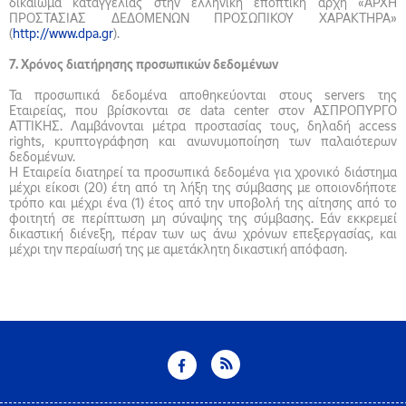
δικαίωμα καταγγελίας στην ελληνική εποπτική αρχή «ΑΡΧΗ
ΠΡΟΣΤΑΣΙΑΣ ΔΕΔΟΜΕΝΩΝ ΠΡΟΣΩΠΙΚΟΥ ΧΑΡΑΚΤΗΡΑ»
(
http://www.dpa.gr
).
7. Χρόνος διατήρησης προσωπικών δεδομένων
Τα προσωπικά δεδομένα αποθηκεύονται στους servers της
Εταιρείας, που βρίσκονται σε data center στον ΑΣΠΡΟΠΥΡΓΟ
ΑΤΤΙΚΗΣ. Λαμβάνονται μέτρα προστασίας τους, δηλαδή access
rights, κρυπτογράφηση και ανωνυμοποίηση των παλαιότερων
δεδομένων.
Η Εταιρεία διατηρεί τα προσωπικά δεδομένα για χρονικό διάστημα
μέχρι είκοσι (20) έτη από τη λήξη της σύμβασης με οποιονδήποτε
τρόπο και μέχρι ένα (1) έτος από την υποβολή της αίτησης από το
φοιτητή σε περίπτωση μη σύναψης της σύμβασης. Εάν εκκρεμεί
δικαστική διένεξη, πέραν των ως άνω χρόνων επεξεργασίας, και
μέχρι την περαίωσή της με αμετάκλητη δικαστική απόφαση.