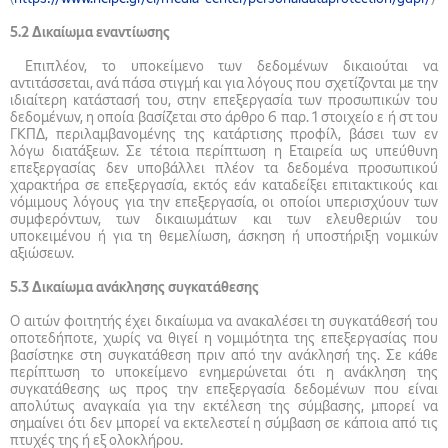
5.2 Δικαίωμα εναντίωσης
Επιπλέον, το υποκείμενο των δεδομένων δικαιούται να
αντιτάσσεται, ανά πάσα στιγμή και για λόγους που σχετίζονται με την
ιδιαίτερη κατάστασή του, στην επεξεργασία των προσωπικών του
δεδομένων, η οποία βασίζεται στο άρθρο 6 παρ. 1 στοιχείο ε ή στ του
ΓΚΠΔ, περιλαμβανομένης της κατάρτισης προφίλ, βάσει των εν
λόγω διατάξεων. Σε τέτοια περίπτωση η Εταιρεία ως υπεύθυνη
επεξεργασίας δεν υποβάλλει πλέον τα δεδομένα προσωπικού
χαρακτήρα σε επεξεργασία, εκτός εάν καταδείξει επιτακτικούς και
νόμιμους λόγους για την επεξεργασία, οι οποίοι υπερισχύουν των
συμφερόντων, των δικαιωμάτων και των ελευθεριών του
υποκειμένου ή για τη θεμελίωση, άσκηση ή υποστήριξη νομικών
αξιώσεων.
5.3
Δικαίωμα ανάκλησης συγκατάθεσης
Ο αιτών φοιτητής έχει δικαίωμα να ανακαλέσει τη συγκατάθεσή του
οποτεδήποτε, χωρίς να θιγεί η νομιμότητα της επεξεργασίας που
βασίστηκε στη συγκατάθεση πριν από την ανάκλησή της. Σε κάθε
περίπτωση το υποκείμενο ενημερώνεται ότι η ανάκληση της
συγκατάθεσης ως προς την επεξεργασία δεδομένων που είναι
απολύτως αναγκαία για την εκτέλεση της σύμβασης, μπορεί να
σημαίνει ότι δεν μπορεί να εκτελεστεί η σύμβαση σε κάποια από τις
πτυχές της ή εξ ολοκλήρου.