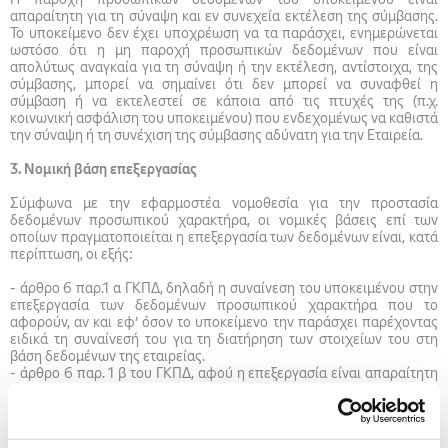
απαραίτητη για τη σύναψη και εν συνεχεία εκτέλεση της σύμβασης.
Το υποκείμενο δεν έχει υποχρέωση να τα παράσχει, ενημερώνεται
ωστόσο ότι η μη παροχή προσωπικών δεδομένων που είναι
απολύτως αναγκαία για τη σύναψη ή την εκτέλεση, αντίστοιχα, της
σύμβασης, μπορεί να σημαίνει ότι δεν μπορεί να συναφθεί η
σύμβαση ή να εκτελεστεί σε κάποια από τις πτυχές της (π.χ.
κοινωνική ασφάλιση του υποκειμένου) που ενδεχομένως να καθιστά
την σύναψη ή τη συνέχιση της σύμβασης αδύνατη για την Εταιρεία.
3. Νομική βάση επεξεργασίας
Σύμφωνα με την εφαρμοστέα νομοθεσία για την προστασία
δεδομένων προσωπικού χαρακτήρα, οι νομικές βάσεις επί των
οποίων πραγματοποιείται η επεξεργασία των δεδομένων είναι, κατά
περίπτωση, οι εξής:
-
άρθρο 6 παρ.1 α ΓΚΠΔ, δηλαδή η συναίνεση του υποκειμένου στην
επεξεργασία των δεδομένων προσωπικού χαρακτήρα που το
αφορούν, αν και εφ’ όσον το υποκείμενο την παράσχει παρέχοντας
ειδικά τη συναίνεσή του για τη διατήρηση των στοιχείων του στη
βάση δεδομένων της εταιρείας.
-
άρθρο 6 παρ. 1 β του ΓΚΠΔ, αφού η επεξεργασία είναι απαραίτητη
για τη σύναψη της σύμβασης αρχικώς και εν συνεχεία την εκτέλεση
της σύμβασης, της οποίας ο φοιτητής ως υποκείμενο των
δεδομένων είναι συμβαλλόμενο μέρος,
-
άρθρο 6 παρ. 1 γ του ΓΚΠΔ, αφού η επεξεργασία είναι απαραίτητη