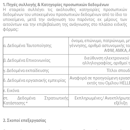
1. Πηγές συλλογής & Κατηγορίες προσωπικών δεδομένων
Η εταιρεία συλλέγει τις ακόλουθες κατηγορίες προσωπικών
δεδομένων του υποκειμένου προσωπικών δεδομένων από το ίδιο το
υποκείμενο, μετά την ανάγνωση του παρόντος εκ μέρους των
αιτούντων και την επιβεβαίωση της ανάγνωσης στο πλαίσιο ειδικής
φόρμας:
όνομα, επώνυμο, πατρώνυμο, μ
α. Δεδομένα Ταυτοποίησης
γέννησης, αριθμό αστυνομικής τα
ΑΦΜ, ΑΜΚΑ,
διεύθυνση ηλεκτρονικού
β. Δεδομένα Επικοινωνίας
αλληλογραφίας, αριθμοί
γ. Δεδομένα εκπαίδευσης
Τίτλοι σπου
Αναφορά σε προηγούμενη εργασια
δ. Δεδομένα εργασιακής εμπειρίας
εκτός του Ομίλου HEL
ε. Εικόνα
στ. Δεδομένα Στρατιωτικής
Εκπληρωμένες/ Ανεκπλήρωτε
Κατάστασης
*
εξέλιξη
2. Σκοποί επεξεργασίας