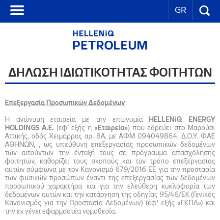
GR
ΔΗΛΩΣΗ ΙΔΙΩΤΙΚΟΤΗΤΑΣ ΦΟΙΤΗΤΩΝ
Επεξεργασία Προσωπικών Δεδομένων
Η ανώνυμη εταιρεία με την επωνυμία
HELLENiQ ENERGY
HOLDINGS Α.Ε.
(εφ’ εξής η
«Εταιρεία»
) που εδρεύει στο Μαρούσι
Αττικής, οδός Χειμάρρας αρ. 8Α, με ΑΦΜ 094049864, Δ.Ο.Υ. ΦΑΕ
ΑΘΗΝΩΝ, , ως υπεύθυνη επεξεργασίας προσωπικών δεδομένων
των αιτούντων την ένταξή τους σε πρόγραμμα απασχόλησης
φοιτητών, καθορίζει τους σκοπούς και τον τρόπο επεξεργασίας
αυτών σύμφωνα με τον Κανονισμό 679/2016 ΕΕ για την προστασία
των φυσικών προσώπων έναντι της επεξεργασίας των δεδομένων
προσωπικού χαρακτήρα και για την ελεύθερη κυκλοφορία των
δεδομένων αυτών και την κατάργηση της οδηγίας 95/46/ΕΚ (Γενικός
Κανονισμός για την Προστασία Δεδομένων) (εφ’ εξής «ΓΚΠΔ») και
την εν γένει εφαρμοστέα νομοθεσία.