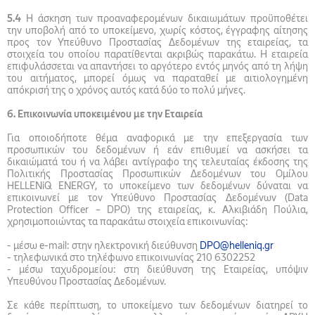
5.4
Η άσκηση των προαναφερομένων δικαιωμάτων προϋποθέτει
την υποβολή από το υποκείμενο, χωρίς κόστος, έγγραφης αίτησης
προς τον Υπεύθυνο Προστασίας Δεδομένων της εταιρείας, τα
στοιχεία του οποίου παρατίθενται ακριβώς παρακάτω. Η εταιρεία
επιφυλάσσεται να απαντήσει το αργότερο εντός μηνός από τη λήψη
του αιτήματος, μπορεί όμως να παραταθεί με αιτιολογημένη
απόκρισή της ο χρόνος αυτός κατά δύο το πολύ μήνες.
6. Επικοινωνία υποκειμένου με την Εταιρεία
Για οποιοδήποτε θέμα αναφορικά με την επεξεργασία των
προσωπικών του δεδομένων ή εάν επιθυμεί να ασκήσει τα
δικαιώματά του ή να λάβει αντίγραφο της τελευταίας έκδοσης της
Πολιτικής Προστασίας Προσωπικών Δεδομένων του Ομίλου
HELLENiQ ENERGY, το υποκείμενο των δεδομένων δύναται να
επικοινωνεί με τον Υπεύθυνο Προστασίας Δεδομένων (Data
Protection Officer – DPO) της εταιρείας, κ. Αλκιβιάδη Πούλια,
χρησιμοποιώντας τα παρακάτω στοιχεία επικοινωνίας:
- μέσω e-mail: στην ηλεκτρονική διεύθυνση
DPO@helleniq.gr
- τηλεφωνικά στο τηλέφωνο επικοινωνίας 210 6302252
- μέσω ταχυδρομείου: στη διεύθυνση της Εταιρείας, υπόψιν
Υπευθύνου Προστασίας Δεδομένων.
Σε κάθε περίπτωση, το υποκείμενο των δεδομένων διατηρεί το