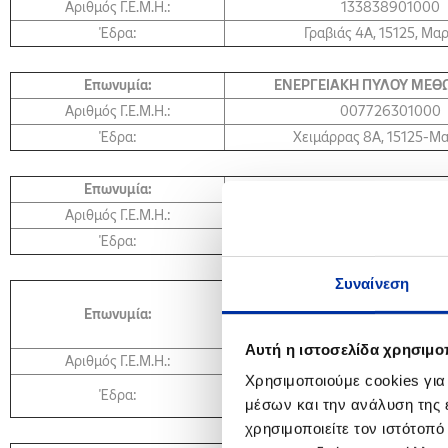
Αριθμός Γ.Ε.Μ.Η.:
133838901000
Έδρα:
Γραβιάς 4Α, 15125, Μα
Επωνυμία:
ΕΝΕΡΓΕΙΑΚΗ ΠΥΛΟΥ ΜΕΘ
Αριθμός Γ.Ε.Μ.Η.:
007726301000
Έδρα:
Χειμάρρας 8Α, 15125-Μ
Επωνυμία:
HELLENiQ UPSTREAM 
Αριθμός Γ.Ε.Μ.Η.:
135236701000
Έδρα:
Γραβιάς 4Α, 15125, Μα
Συναίνεση
ΕΠΙΧΕΙΡΗΣΗ ΠΕΤΡΕΛΑΙΑΓΩΓΟΥ
ΣΚΟΠΙΑ - ΒΑΡΔΑΞ 
Επωνυμία:
Διακριτικός: ΒΑΡΔΑΞ 
Αυτή η ιστοσελίδα χρησιμοπ
Αριθμός Γ.Ε.Μ.Η.:
058928704000
Χρησιμοποιούμε cookies για
7ο ΧΛΜ ΘΕΣΣΑΛΟΝΙΚΗΣ -
Έδρα:
μέσων και την ανάλυση της
ΘΕΣΣΑΛΟΝΙΚΗ, 570
χρησιμοποιείτε τον ιστότοπ