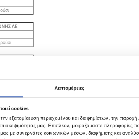
ρούσι
ΩΝΗΣ ΑΕ
αρούσι
Α.Ε.
ρούσι
Λεπτομέρειες
 ΘΕΣ/ΝΙΚΗ -
ΑΕ
Α.Ε.
οιεί cookies
 την εξατομίκευση περιεχομένου και διαφημίσεων, την παροχή
 ΒΕΡΟΙΑΣ
 επισκεψιμότητάς μας. Επιπλέον, μοιραζόμαστε πληροφορίες π
08
ό μας με συνεργάτες κοινωνικών μέσων, διαφήμισης και αναλύσ