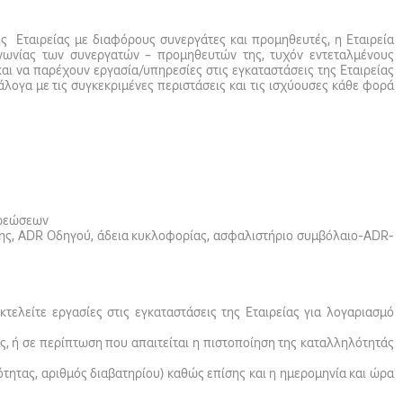
ης Εταιρείας με διαφόρους συνεργάτες και προμηθευτές, η Εταιρεία
νωνίας των συνεργατών – προμηθευτών της, τυχόν εντεταλμένους
ι να παρέχουν εργασία/υπηρεσίες στις εγκαταστάσεις της Εταιρείας
λογα με τις συγκεκριμένες περιστάσεις και τις ισχύουσες κάθε φορά
χρεώσεων
σης, ADR Οδηγού, άδεια κυκλοφορίας, ασφαλιστήριο συμβόλαιο-ADR-
τελείτε εργασίες στις εγκαταστάσεις της Εταιρείας για λογαριασμό
ς, ή σε περίπτωση που απαιτείται η πιστοποίηση της καταλληλότητάς
τότητας, αριθμός διαβατηρίου) καθώς επίσης και η ημερομηνία και ώρα