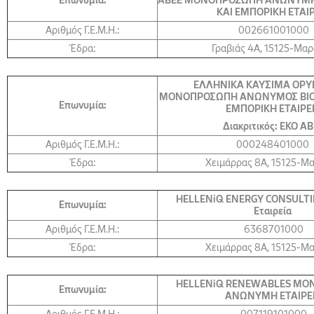
Επωνυμία:
ΑΒΕΕ ΜΟΝΟΠΡΟΣΩΠΗ ΑΝΩΝΥΜΗ
ΚΑΙ ΕΜΠΟΡΙΚΗ ΕΤΑΙ
Αριθμός Γ.Ε.Μ.Η.:
002661001000
Έδρα:
Γραβιάς 4Α, 15125-Μα
ΕΛΛΗΝΙΚΑ ΚΑΥΣΙΜΑ ΟΡΥ
ΜΟΝΟΠΡΟΣΩΠΗ ΑΝΩΝΥΜΟΣ ΒΙΟ
Επωνυμία:
ΕΜΠΟΡΙΚΗ ΕΤΑΙΡΕ
Διακριτικός: ΕΚΟ Α
Αριθμός Γ.Ε.Μ.Η.:
000248401000
Έδρα:
Χειμάρρας 8A, 15125-Μ
HELLENiQ ENERGY CONSULTI
Επωνυμία:
Εταιρεία
Αριθμός Γ.Ε.Μ.Η.:
6368701000
Έδρα:
Χειμάρρας 8A, 15125-Μ
HELLENiQ RENEWABLES Μ
Επωνυμία:
ΑΝΩΝΥΜΗ ΕΤΑΙΡΕ