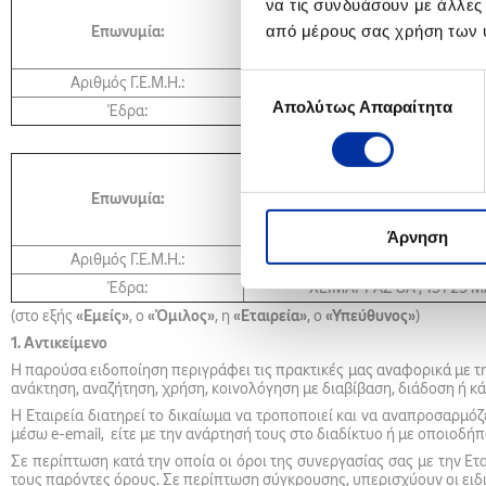
να τις συνδυάσουν με άλλες
ΕΓΚΑΤΑΣΤΑΣΕΙΣ ΚΑΥΣΙΜΩΝ 
ΤΟΠΙΚΗΣ ΑΥΤΟΔΙΟΙΚΗΣΗ
από μέρους σας χρήση των 
Επωνυμία:
Διακριτικός: ΕΚΟΤΑ Κ
Επιλογή
Αριθμός Γ.Ε.Μ.Η.:
071185720000
Απολύτως Απαραίτητα
συγκατάθεσης
Έδρα:
Δήμος Κω
ΚΑΛΥΨΩ Κ.Ε.Α. ΜΟΝΟΠΡΟΣΩ
ΕΤΑΙΡΕΙΑ ΕΜΠΟΡΙΑΣ ΠΕΤΡΕΛΑ
Επωνυμία:
ΛΟΙΠΩΝ ΠΡΟΪΟΝΤΩΝ ΚΑΙ ΠΑΡΟ
Διακριτικός: ΚΑΛΥΨΩ Κ.Ε.
Άρνηση
Αριθμός Γ.Ε.Μ.Η.:
0006327401000
Έδρα:
ΧΕΙΜΑΡΡΑΣ 8Α , 151 25 
(στο εξής
«Εμείς»
, o
«Όμιλος»
, η
«Εταιρεία»
, ο
«Υπεύθυνος»
)
1. Αντικείμενο
Η παρούσα ειδοποίηση περιγράφει τις πρακτικές μας αναφορικά με 
ανάκτηση, αναζήτηση, χρήση, κοινολόγηση με διαβίβαση, διάδοση ή
Η Εταιρεία διατηρεί το δικαίωμα να τροποποιεί και να αναπροσαρμόζε
μέσω e-email, είτε με την ανάρτησή τους στο διαδίκτυο ή με οποιοδή
Σε περίπτωση κατά την οποία οι όροι της συνεργασίας σας με την Ε
τους παρόντες όρους. Σε περίπτωση σύγκρουσης, υπερισχύουν οι ειδ