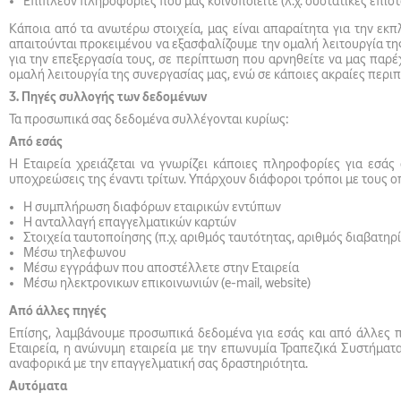
Επιπλέον πληροφορίες που μας κοινοποιείτε (λ.χ. συστατικές επιστ
Κάποια από τα ανωτέρω στοιχεία, μας είναι απαραίτητα για την ε
απαιτούνται προκειμένου να εξασφαλίζουμε την ομαλή λειτουργία τη
για την επεξεργασία τους, σε περίπτωση που αρνηθείτε να μας παρ
ομαλή λειτουργία της συνεργασίας μας, ενώ σε κάποιες ακραίες περιπ
3. Πηγές συλλογής των δεδομένων
Τα προσωπικά σας δεδομένα συλλέγονται κυρίως:
Από εσάς
Η Εταιρεία χρειάζεται να γνωρίζει κάποιες πληροφορίες για εσάς
υποχρεώσεις της έναντι τρίτων. Υπάρχουν διάφοροι τρόποι με τους ο
Η συμπλήρωση διαφόρων εταιρικών εντύπων
Η ανταλλαγή επαγγελματικών καρτών
Στοιχεία ταυτοποίησης (π.χ. αριθμός ταυτότητας, αριθμός διαβατηρί
Μέσω τηλεφωνου
Μέσω εγγράφων που αποστέλλετε στην Εταιρεία
Μέσω ηλεκτρονικων επικοινωνιών (e-mail, website)
Από άλλες πηγές
Επίσης, λαμβάνουμε προσωπικά δεδομένα για εσάς και από άλλες πη
Εταιρεία, η ανώνυμη εταιρεία με την επωνυμία Τραπεζικά Συστήμα
αναφορικά με την επαγγελματική σας δραστηριότητα.
Αυτόματα