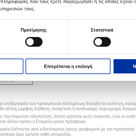
 πληροφορίες που τους έχετε παραχωρήσει ή τις οποίες έχουν σ
ΟΡΓΑΝΙΣΜΟΥ
Σ ΚΩ AE
υπηρεσιών τους.
Ω Α.Ε
Προτίμησης
Στατιστικά
ΠΗ ΑΝΩΝΥΜΗ
ΙΟΕΙΔΩΝ ΚΑΙ
ΧΗΣ ΥΠΗΡΕΣΙΩΝ
Α. Α.Ε.
Επιτρέπεται η επιλογή
Ν
ΜΑΡΟΥΣΙ
την επεξεργασία των προσωπικών δεδομένων, δηλαδή τη συλλογή, κατ
 κάθε άλλης μορφής διάθεση, συσχέτιση ή συνδυασμό, περιορισμό, δια
ι την παρούσα ειδοποίηση, όποτε κρίνεται αυτό αναγκαίο, ενώ οι εκάστ
ποτε άλλον τρόπο η Εταιρεία κρίνει πρόσφορο.
ταιρεία διέπονται από ειδικότερους όρους αναφορικά με την προστασία
ικότεροι όροι χρήσης κάθε υπηρεσίας.