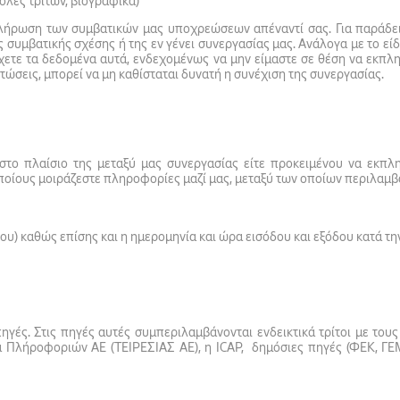
ολές τρίτων, βιογραφικά)
κπλήρωση των συμβατικών μας υποχρεώσεων απέναντί σας. Για παράδει
ς συμβατικής σχέσης ή της εν γένει συνεργασίας μας. Ανάλογα με το ε
έχετε τα δεδομένα αυτά, ενδεχομένως να μην είμαστε σε θέση να εκπ
τώσεις, μπορεί να μη καθίσταται δυνατή η συνέχιση της συνεργασίας.
 στο πλαίσιο της μεταξύ μας συνεργασίας είτε προκειμένου να εκπλη
ποίους μοιράζεστε πληροφορίες μαζί μας, μεταξύ των οποίων περιλαμβ
ου) καθώς επίσης και η ημερομηνία και ώρα εισόδου και εξόδου κατά την
γές. Στις πηγές αυτές συμπεριλαμβάνονται ενδεικτικά τρίτοι με του
τα Πλήροφοριών ΑΕ (ΤΕΙΡΕΣΙΑΣ ΑΕ), η ICAP, δημόσιες πηγές (ΦΕΚ, Γ