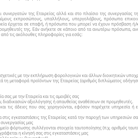
ι συνεργατών της Εταιρείας αλλά και στο πλαίσιο της συνεργασίας τ
ομίμους εκπροσώπους, υπαλλήλους, υπεργολάβους, πρόσωπα επικοι
εία έρχεται σε επαφή, ή πρόσωπα που μπορεί να έχουν πρόσβαση ή/κα
 προμηθευτές της. Εάν ανήκετε σε κάποιο από τα ανωτέρω πρόσωπα, ανά
ες από τις ακόλουθες πληροφορίες για εσάς:
σχετικές με την εκπλήρωση φορολογικών και άλλων διοικητικών υπο
ατά τη μεταφορά προϊόντων της Εταιρείας (αριθμός διπλώματος οδήγη
 σας με την Εταιρεία και τις αμοιβές σας
ν, διαδικασιών αξιολόγησης ή απαυθείας αναθέσεων σε προμηθευτές.
και τις άδειες που σας χορηγούνται, εφόσον παρέχετε υπηρεσία ή εκ
 στις εγκαταστάσεις της Εταιρείας κατά την παροχή των υπηρεσιών σα
 συνεργασίας μας
 σημείο φόρτωσης συλλέγονται στοιχεία ταυτοποίησης (π.χ. αριθμός ταυ
γράφεται η κίνησή σας στις εγκαταστάσεις μας