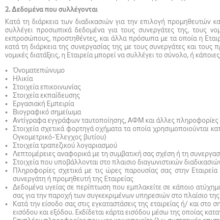
2. Δεδομένα που συλλέγονται
Κατά τη διάρκεια των διαδικασιών για την επιλογή προμηθευτών κα
συλλέγει προσωπικά δεδομένα για τους συνεργάτες της, τους ν
εκπροσώπους, προστηθέντες, και άλλα πρόσωπα με τα οποία η Εταιρ
κατά τη διάρκεια της συνεργασίας της με τους συνεργάτες και τους
νομικές διατάξεις, η Εταιρεία μπορεί να συλλέγει το σύνολο, ή κάποι
Όνοματεπώνυμο
Ηλικία
Στοιχεία επικοινωνίας
Στοιχεία εκπαίδευσης
Εργασιακή Εμπειρία
Βιογραφικό σημείωμα
Αντίγραφα εγγράφων ταυτοποίησης, ΑΦΜ και άλλες πληροφορίες 
Στοιχεία σχετικά φορτηγά οχήματα τα οποία χρησιμοποιούνται κ
Ογκομετρικό-Έλεγχος βυτίου)
Στοιχεία τραπεζικού λογαριασμού
Λεπτομέρειες αναφορικά με τη συμβατική σας σχέση ή τη συνεργασία
Στοιχεία που υποβάλλονται στο πλαισιο διαγωνιστικών διαδικασιώ
Πληροφορίες σχετικά με τις ώρες παρουσίας σας στην Εταιρεία 
συνεργάτη ή προμηθευτή της Εταιρείας
Δεδομένα υγείας σε περίπτωση που εμπλακείτε σε κάποιο ατύχημα
σας για την παροχή των συγκεκριμένων υπηρεσιών στο πλαίσιο της
Κατά την είσοδο σας στις εγκαταστάσεις της εταιρείας ή/ και στο
εισόδου και εξόδου. Εκδίδεται κάρτα εισόδου μέσω της οποίας κατα